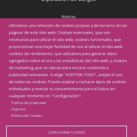
Noticias
Eventos
Utilizamos una selección de cookies propias y de terceros en las
Corporación Municipal
páginas de este sitio web: Cookies esenciales, que son
Teléfonos de interés
necesarias para utilizar el sitio web; cookies funcionales, que
proporcionan una mejor facilidad de uso al utilizar el sitio web;
INICIAR SESIÓN
cookies de rendimiento, que utilizamos para generar datos
MAPA WEB
agregados sobre el uso y las estadísticas del sitio web; y cookies
de marketing, que se utilizan para mostrar contenido y
publicidad relevantes. Si elige "ACEPTAR TODO", acepta el uso
de todas las cookies. Puede aceptar y rechazar tipos de cookies
individuales y revocar su consentimiento para el futuro en
cualquier momento en "Configuración".
Política de privacidad
Imprimir
Politica de Cookies
CONFIGURAR COOKIES