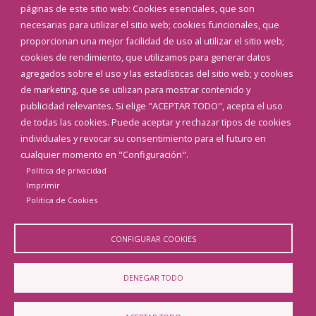
Corporación Municipal
páginas de este sitio web: Cookies esenciales, que son
Teléfonos de interés
necesarias para utilizar el sitio web; cookies funcionales, que
proporcionan una mejor facilidad de uso al utilizar el sitio web;
INICIAR SESIÓN
cookies de rendimiento, que utilizamos para generar datos
MAPA WEB
agregados sobre el uso y las estadísticas del sitio web; y cookies
de marketing, que se utilizan para mostrar contenido y
publicidad relevantes. Si elige "ACEPTAR TODO", acepta el uso
de todas las cookies. Puede aceptar y rechazar tipos de cookies
individuales y revocar su consentimiento para el futuro en
cualquier momento en "Configuración".
Política de privacidad
Imprimir
Politica de Cookies
CONFIGURAR COOKIES
Aviso Legal
Política de privacidad
Política de Cookies
DENEGAR TODO
Declaración de accesibilidad