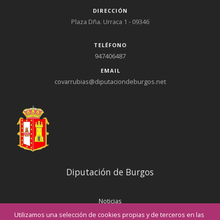
DIRECCIÓN
Plaza Dña. Urraca 1 - 09346
TELÉFONO
947406487
EMAIL
covarrubias@diputaciondeburgos.net
Diputación de Burgos
Noticias
Eventos
Utilizamos una selección de cookies propias y de terceros en las