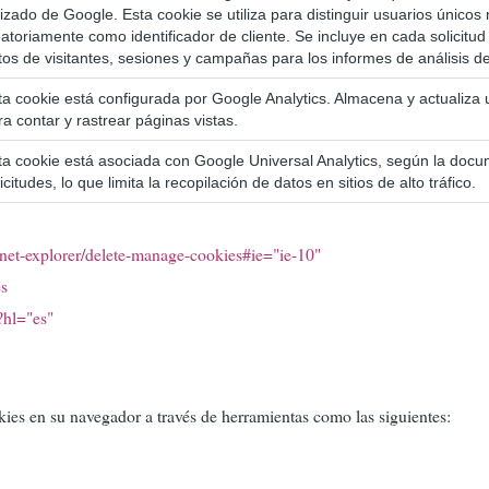
ilizado de Google. Esta cookie se utiliza para distinguir usuarios úni
eatoriamente como identificador de cliente. Se incluye en cada solicitud 
tos de visitantes, sesiones y campañas para los informes de análisis de 
ta cookie está configurada por Google Analytics. Almacena y actualiza 
ra contar y rastrear páginas vistas.
ta cookie está asociada con Google Universal Analytics, según la docume
icitudes, lo que limita la recopilación de datos en sitios de alto tráfico.
net-explorer/delete-manage-cookies#ie="ie-10"
es
?hl="es"
es en su navegador a través de herramientas como las siguientes: