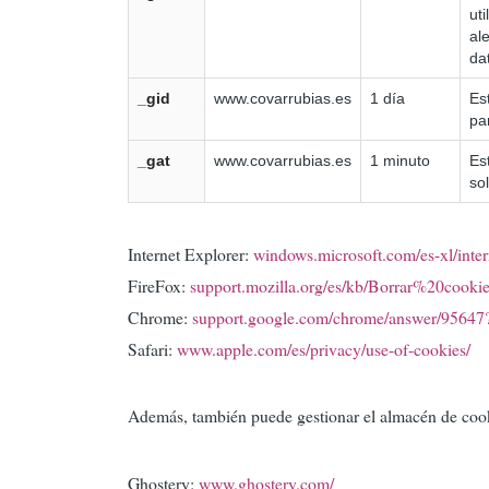
ut
al
da
_gid
www.covarrubias.es
1 día
Es
pa
_gat
www.covarrubias.es
1 minuto
Es
sol
Internet Explorer:
windows.microsoft.com/es-xl/inter
FireFox:
support.mozilla.org/es/kb/Borrar%20cooki
Chrome:
support.google.com/chrome/answer/95647
Safari:
www.apple.com/es/privacy/use-of-cookies/
Además, también puede gestionar el almacén de cooki
Ghostery:
www.ghostery.com/